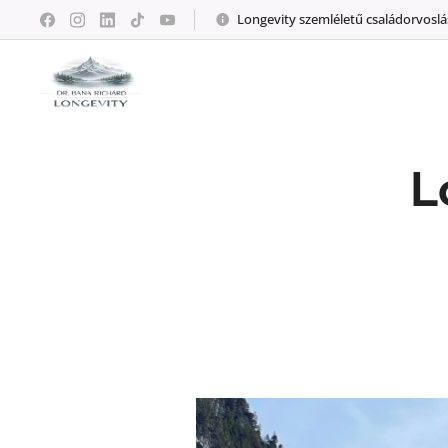
Longevity szemléletű családorvoslá
L