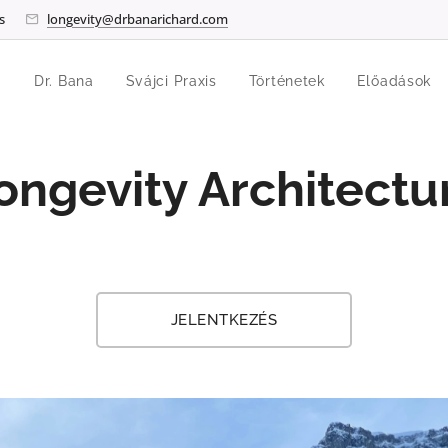
s
longevity@drbanarichard.com
Dr. Bana
Svájci Praxis
Történetek
Előadások
ongevity Architectu
JELENTKEZÉS