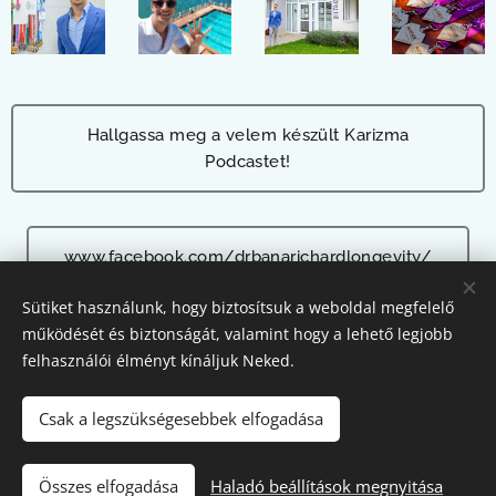
Hallgassa meg a velem készült Karizma
Podcastet!
www.facebook.com/drbanarichardlongevity/
Sütiket használunk, hogy biztosítsuk a weboldal megfelelő
működését és biztonságát, valamint hogy a lehető legjobb
felhasználói élményt kínáljuk Neked.
© 2026 Dr. Bana Richárd | Minden jog fenntartva.
Az oldalt Dr. Bana Richárd és csapata működteti.
Sütik
Csak a legszükségesebbek elfogadása
Nyelvek
Összes elfogadása
Haladó beállítások megnyitása
Magyar
Deutsch
English