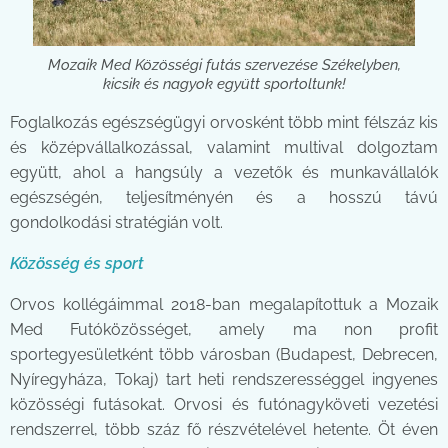
Mozaik Med Közösségi futás szervezése Székelyben,
kicsik és nagyok együtt sportoltunk!
Foglalkozás egészségügyi orvosként több mint félszáz kis
és középvállalkozással, valamint multival dolgoztam
együtt, ahol a hangsúly a vezetők és munkavállalók
egészségén, teljesítményén és a hosszú távú
gondolkodási stratégián volt.
Közösség és sport
Orvos kollégáimmal 2018-ban megalapítottuk a Mozaik
Med Futóközösséget, amely ma non profit
sportegyesületként több városban (Budapest, Debrecen,
Nyíregyháza, Tokaj) tart heti rendszerességgel ingyenes
közösségi futásokat. Orvosi és futónagyköveti vezetési
rendszerrel, több száz fő részvételével hetente. Öt éven