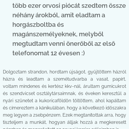
több ezer orvosi piócát szedtem össze
néhány árokból, amit eladtam a
horgászboltba és
magánszemélyeknek, melyből
megtudtam venni önerőből az első
telefonomat 12 évesen :)
Dolgoztam strandon, hordtam újságot, gyűjtöttem házról
házra és leadtam a szemétudvarba a vasat, papírt,
voltam mindenes és kertész kkv-nál, árultam gumicukrot
és szendvicset osztálytársaimnak, és éveken keresztül a
nyári szünetet a kukoricaföldön töltöttem, ahol kapáltam
és címereztem a kánikulában, hogy a következő időszakra
meg legyen a zsebpénzem. Ezek megtanítottak arra, hogy
tiszteljem a munkát, hogyan álljak hozzá a megkeresett