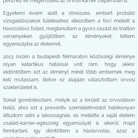
pénzhez és megerősített az orvosi karrier céljaimban is.
Egyetemi éveim alatt a stresszes, embert próbáló
vizsgaidőszakok túléléséhez elkezdtem a foci mellett a
hosszútávú futást, megtanultam a gyors úszást és triatlon
versenyeken gyűjtöttem az élményeket, tettem
egyensúlyba az életemet.
2013 őszén a budapesti félmaraton közösségi élménye
olyan katartikus hatással volt rám, hogy akkor
eldöntöttem ezt az élményt minél több embernek meg
kell mutassam, illetve ez alapján választottam orvosi
szakterületet is.
Sokat gondolkoztam, melyik az a terület az orvosláson
belül, ahol ezt a preventív szemléletmódot hatékonyan
áttudom adni a lakosságnak, és mellette a saját életem
család-karrier-egészség egyensúlyát is sikerül majd
fenntartani, így döntöttem a háziorvolás, azaz a