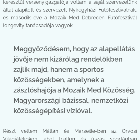
keresztül versenyigazgatója voltam a saját szervezetünk
által alapított és szervezett Nyíregyházi Futófesztiválnak,
és második éve a Mozaik Med Debreceni Futófesztivál
longevity tanácsadója vagyok.
Meggyőződésem, hogy az alapellátás
jövője nem kizárólag rendelőkben
zajlik majd, hanem a sportos
közösségekben, amelynek a
zászlóshajója a Mozaik Med Közösség,
Magyarországi bázissal, nemzetközi
közösségépítési vízióval.
Részt vettem Máltán és Marseille-ben az Orvosi
Világjátékokon, ahol triatlon és úszás sportágban