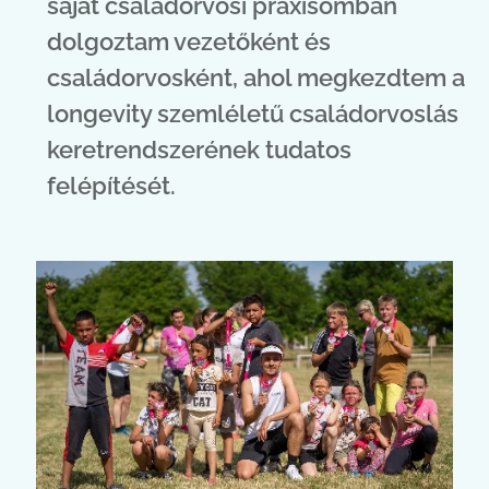
saját családorvosi praxisomban
dolgoztam vezetőként és
családorvosként, ahol megkezdtem a
longevity szemléletű családorvoslás
keretrendszerének tudatos
felépítését.