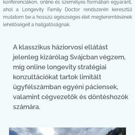
konferenciákon, online és személyes formában egyaránt,
ahol a Longevity Family Doctor rendszerén keresztül
mutatom be a hosszú egészséges élet megteremtésének
lehetőségeit a hallgatóságnak.
A klasszikus háziorvosi ellátást
jelenleg kizárólag Svájcban végzem,
míg online longevity stratégiai
konzultációkat tartok limitált
ügyfélszámban egyéni páciensek,
valamint cégvezetők és döntéshozók
számára.