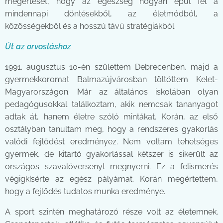
megértését, hogy az egészség hogyan épül fel a
mindennapi döntésekből, az életmódból, a
közösségekből és a hosszú távú stratégiákból.
Út az orvosláshoz
1991. augusztus 10-én születtem Debrecenben, majd a
gyermekkoromat Balmazújvárosban töltöttem Kelet-
Magyarországon. Már az általános iskolában olyan
pedagógusokkal találkoztam, akik nemcsak tananyagot
adtak át, hanem életre szóló mintákat. Korán, az első
osztályban tanultam meg, hogy a rendszeres gyakorlás
valódi fejlődést eredményez. Nem voltam tehetséges
gyermek, de kitartó gyakorlással kétszer is sikerült az
országos szavalóversenyt megnyerni. Ez a felismerés
végigkísérte az egész pályámat. Korán megértettem,
hogy a fejlődés tudatos munka eredménye.
A sport szintén meghatározó része volt az életemnek.