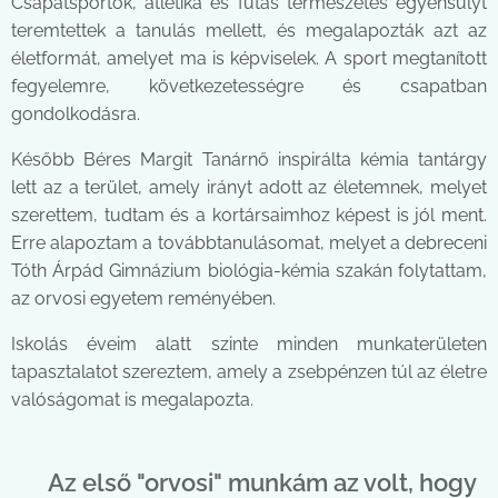
Csapatsportok, atlétika és futás természetes egyensúlyt
teremtettek a tanulás mellett, és megalapozták azt az
életformát, amelyet ma is képviselek. A sport megtanított
fegyelemre, következetességre és csapatban
gondolkodásra.
Később Béres Margit Tanárnő inspirálta kémia tantárgy
lett az a terület, amely irányt adott az életemnek, melyet
szerettem, tudtam és a kortársaimhoz képest is jól ment.
Erre alapoztam a továbbtanulásomat, melyet a debreceni
Tóth Árpád Gimnázium biológia-kémia szakán folytattam,
az orvosi egyetem reményében.
Iskolás éveim alatt szinte minden munkaterületen
tapasztalatot szereztem, amely a zsebpénzen túl az életre
valóságomat is megalapozta.
Az első "orvosi" munkám az volt, hogy