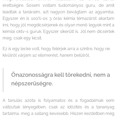
érettségire. Sosem voltam tudományos guru, de amit
leadtak a tanáraim, azt nagyon bevágtam az agyamba.
Egyszer én is 100%-os 3 órás kémia témazárót akartam
írni, hogy jól megdícsérjenek és olyan menő legyek mint a
kémiai oktv-s guruk. Egyszer sikerült is. Jól nem dícsértek
meg, csak egy kicsit.
Ez is egy lecke volt, hogy felérjek arra a szintre, hogy ne
kívülről várjam az elismerést, hanem belülről.
Önazonosságra kell törekedni, nem a
népszerűségre.
A tanulás azóta is folyamatos és a fogadalmak sem
változtak lényegében, csak az időzítés és a tananyag
tartalma, meg a sallang kevesebb. Hiszen kezdetben még