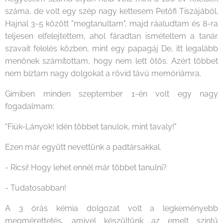
száma, de volt egy szép nagy kettesem Petőfi Tiszájából.
Hajnal 3-5 között "megtanultam", majd ráaludtam és 8-ra
teljesen elfelejtettem, ahol fáradtan ismételtem a tanár
szavait felelés közben, mint egy papagáj De, itt legalább
menőnek számítottam, hogy nem lett ötös. Azért többet
nem bíztam nagy dolgokat a rövid távú memóriámra.
Gimiben minden szeptember 1-én volt egy nagy
fogadalmam:
"Fiúk-Lányok! Idén többet tanulok, mint tavaly!"
Ezen már együtt nevettünk a padtársakkal.
- Ricsi! Hogy lehet ennél már többet tanulni?
- Tudatosabban!
A 3 órás kémia dolgozat volt a legkeményebb
megmérettetés, amivel készültünk az emelt szintű