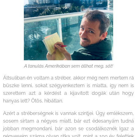
A tanulás Amerikában sem állhat meg, sőt!
Áltsuliban én voltam a stréber, akkor még nem mertem rá
büszke lenni, sokat szégyenkeztem is miatta, így nem is
szerettem azt a kérdést a kijavított dogák után hogy
hanyas lett? Ötös, hibátlan.
Azért a stréberségnek is vannak szintjei. Úgy emlékszem,
sosem sírtam a négyes miatt, bár ezt édesanyám tudná
jobban megmondani, bár azon se csodálkoznék Igaz a
négyeseim száma olyan ritka volt, mint a 100 év felettiek