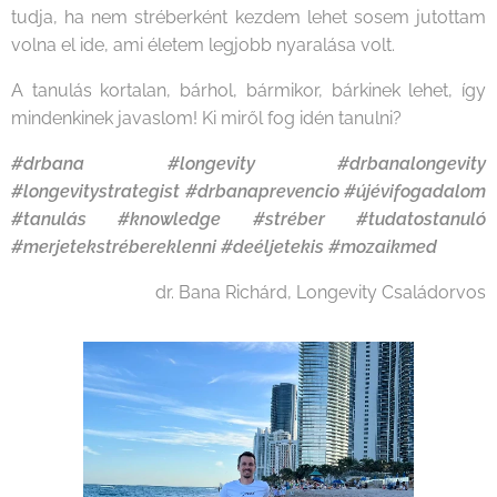
tudja, ha nem stréberként kezdem lehet sosem jutottam
volna el ide, ami életem legjobb nyaralása volt.
A tanulás kortalan, bárhol, bármikor, bárkinek lehet, így
mindenkinek javaslom! Ki miről fog idén tanulni?
#drbana #longevity #drbanalongevity
#longevitystrategist #drbanaprevencio #újévifogadalom
#tanulás #knowledge #stréber #tudatostanuló
#merjetekstrébereklenni #deéljetekis #mozaikmed
dr. Bana Richárd, Longevity Családorvos