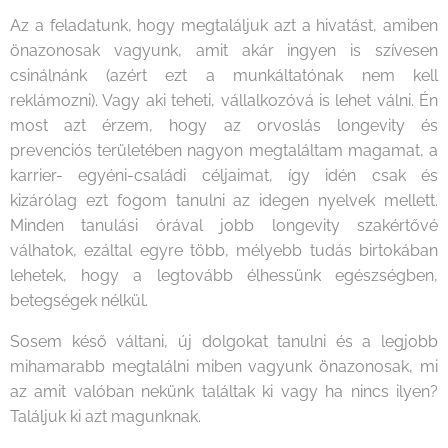
Az a feladatunk, hogy megtaláljuk azt a hivatást, amiben
önazonosak vagyunk, amit akár ingyen is szívesen
csinálnánk (azért ezt a munkáltatónak nem kell
reklámozni). Vagy aki teheti, vállalkozóvá is lehet válni. Én
most azt érzem, hogy az orvoslás longevity és
prevenciós területében nagyon megtaláltam magamat, a
karrier- egyéni-családi céljaimat, így idén csak és
kizárólag ezt fogom tanulni az idegen nyelvek mellett.
Minden tanulási órával jobb longevity szakértővé
válhatok, ezáltal egyre több, mélyebb tudás birtokában
lehetek, hogy a legtovább élhessünk egészségben,
betegségek nélkül.
Sosem késő váltani, új dolgokat tanulni és a legjobb
mihamarabb megtalálni miben vagyunk önazonosak, mi
az amit valóban nekünk találtak ki vagy ha nincs ilyen?
Találjuk ki azt magunknak.