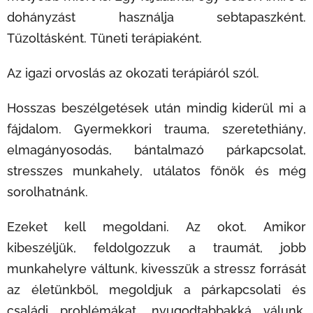
dohányzást használja sebtapaszként.
Tűzoltásként. Tüneti terápiaként.
Az igazi orvoslás az okozati terápiáról szól.
Hosszas beszélgetések után mindig kiderül mi a
fájdalom. Gyermekkori trauma, szeretethiány,
elmagányosodás, bántalmazó párkapcsolat,
stresszes munkahely, utálatos főnök és még
sorolhatnánk.
Ezeket kell megoldani. Az okot. Amikor
kibeszéljük, feldolgozzuk a traumát, jobb
munkahelyre váltunk, kivesszük a stressz forrását
az életünkből, megoldjuk a párkapcsolati és
családi problémákat, nyugodtabbakká válunk,