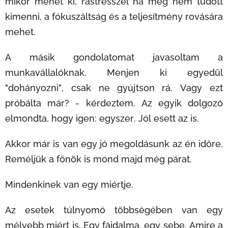
mikor mehet ki, rástresszel ha még nem tudott
kimenni, a fókuszáltság és a teljesítmény rovására
mehet.
A másik gondolatomat javasoltam a
munkavállalóknak. Menjen ki egyedül
"dohányozni", csak ne gyújtson rá. Vagy ezt
próbálta már? - kérdeztem. Az egyik dolgozó
elmondta, hogy igen: egyszer. Jól esett az is.
Akkor már is van egy jó megoldásunk az én időre.
Reméljük a főnök is mond majd még párat.
Mindenkinek van egy miértje.
Az esetek túlnyomó többségében van egy
mélyebb miért is. Egy fájdalma, egy sebe. Amire a