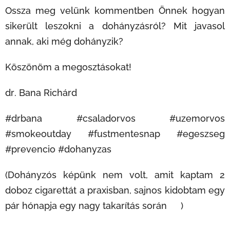
Ossza meg velünk kommentben Önnek hogyan
sikerült leszokni a dohányzásról? Mit javasol
annak, aki még dohányzik?
Köszönöm a megosztásokat!
dr. Bana Richárd
#drbana #csaladorvos #uzemorvos
#smokeoutday #fustmentesnap #egeszseg
#prevencio #dohanyzas
(Dohányzós képünk nem volt, amit kaptam 2
doboz cigarettát a praxisban, sajnos kidobtam egy
pár hónapja egy nagy takarítás során 😉)