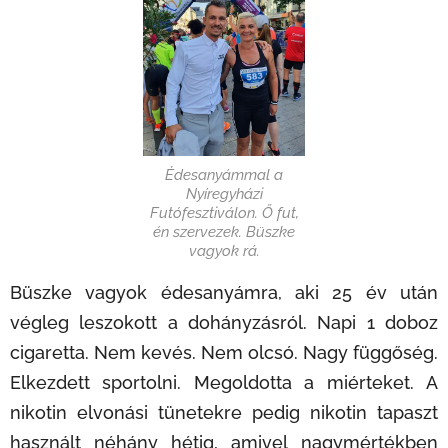
Édesanyámmal a
Nyíregyházi
Futófesztiválon. Ő fut,
én szervezek. Büszke
vagyok rá.
Büszke vagyok édesanyámra, aki 25 év után
végleg leszokott a dohányzásról. Napi 1 doboz
cigaretta. Nem kevés. Nem olcsó. Nagy függőség.
Elkezdett sportolni. Megoldotta a miérteket. A
nikotin elvonási tünetekre pedig nikotin tapaszt
használt néhány hétig, amivel nagymértékben