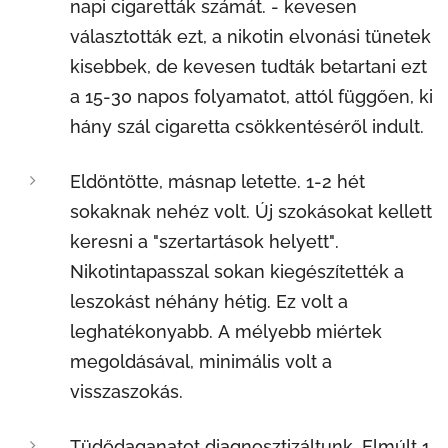
napi cigaretták számát. - kevesen
választották ezt, a nikotin elvonási tünetek
kisebbek, de kevesen tudták betartani ezt
a 15-30 napos folyamatot, attól függően, ki
hány szál cigaretta csökkentéséről indult.
Eldöntötte, másnap letette. 1-2 hét
sokaknak nehéz volt. Új szokásokat kellett
keresni a "szertartások helyett".
Nikotintapasszal sokan kiegészítették a
leszokást néhány hétig. Ez volt a
leghatékonyabb. A mélyebb miértek
megoldásával, minimális volt a
visszaszokás.
Tüdődaganatot diagnosztizáltunk. Elmúlt 1