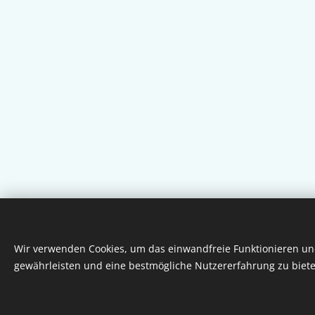
Wir verwenden Cookies, um das einwandfreie Funktionieren und
gewährleisten und eine bestmögliche Nutzererfahrung zu biete
© 2026 Dr. Richárd Bana | Alle Rechte vorbehal
Die Seite wird von Dr. Richárd Bana und sein