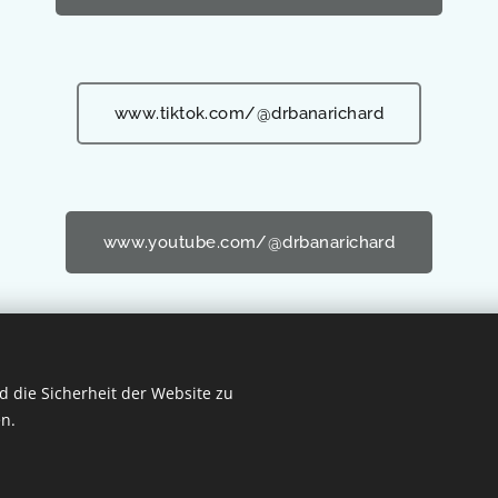
www.tiktok.com/@drbanarichard
www.youtube.com/@drbanarichard
 die Sicherheit der Website zu
n.
ten.
em Team betrieben.
Cookies