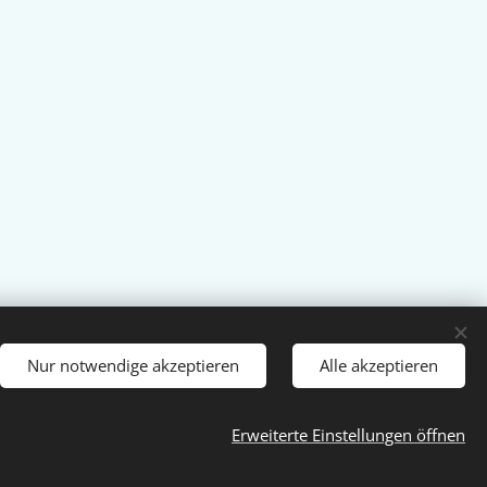
Nur notwendige akzeptieren
Alle akzeptieren
Sprachen
Erweiterte Einstellungen öffnen
Magyar
Deutsch
English