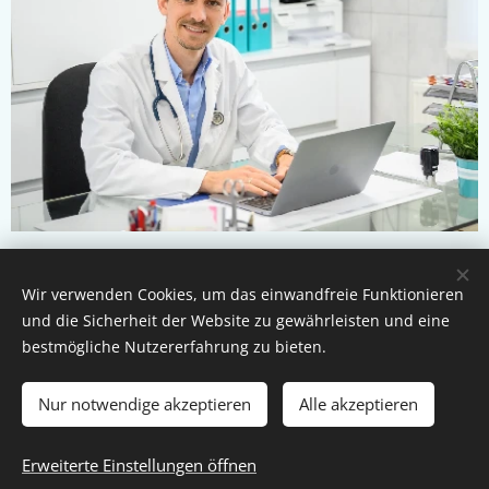
Wir verwenden Cookies, um das einwandfreie Funktionieren
© 2026 Dr. Richárd Bana | Alle Rechte vorbehalten.
und die Sicherheit der Website zu gewährleisten und eine
bestmögliche Nutzererfahrung zu bieten.
Die Seite wird von Dr. Richárd Bana und seinem Team betrieben.
Cookies
Nur notwendige akzeptieren
Alle akzeptieren
Sprachen
Erweiterte Einstellungen öffnen
Magyar
Deutsch
English