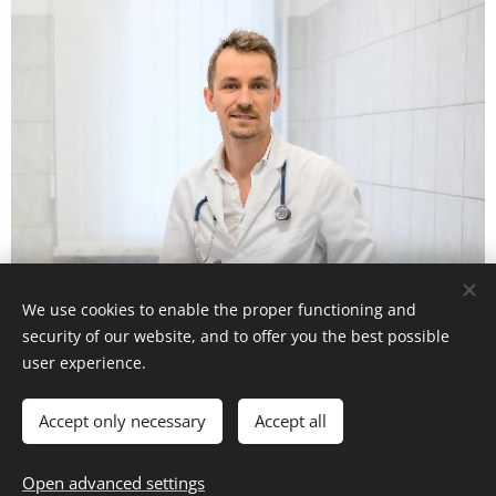
We use cookies to enable the proper functioning and
security of our website, and to offer you the best possible
user experience.
© 2025 Dr. Bana Richárd | Minden jog fenntartva.
Az oldalt Dr. Bana Richárd és csapata működteti.
Cookies
Accept only necessary
Accept all
Languages
Open advanced settings
Magyar
Deutsch
English